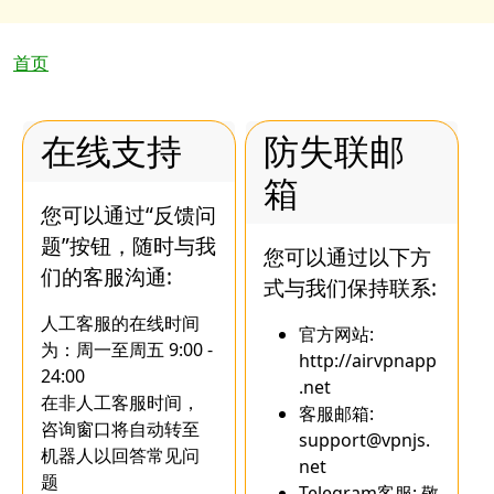
面包屑
首页
在线支持
防失联邮
箱
您可以通过“反馈问
题”按钮，随时与我
您可以通过以下方
们的客服沟通:
式与我们保持联系:
人工客服的在线时间
官方网站:
为：周一至周五 9:00 -
http://airvpnapp
24:00
.net
在非人工客服时间，
客服邮箱:
咨询窗口将自动转至
support@vpnjs.
机器人以回答常见问
net
题
Telegram客服: 敬